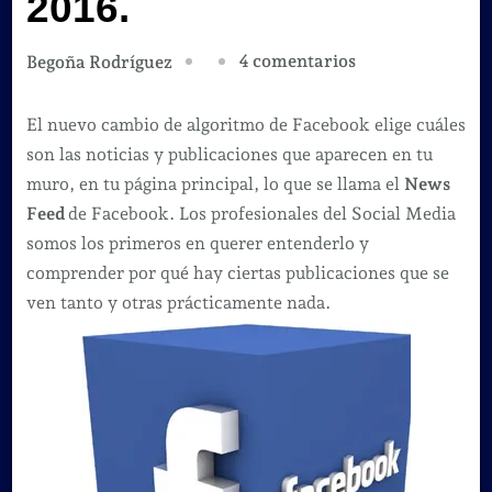
2016.
en
4 comentarios
Begoña Rodríguez
Facebook
y
El nuevo cambio de algoritmo de Facebook elige cuáles
su
son las noticias y publicaciones que aparecen en tu
nuevo
muro, en tu página principal, lo que se llama el
News
cambio
Feed
de Facebook. Los profesionales del Social Media
de
somos los primeros en querer entenderlo y
algoritmo
comprender por qué hay ciertas publicaciones que se
2016.
ven tanto y otras prácticamente nada.