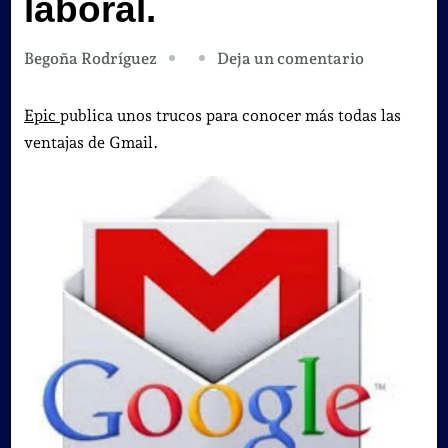
laboral.
en
Deja un comentario
Begoña Rodríguez
Gmail
y
Epic
publica unos trucos para conocer más todas las
sus
ventajas de Gmail.
trucos
para
facilitarte
la
vida
laboral.