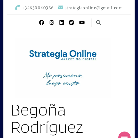
+34630040366
strategiaonline@gmail.com
Begoña
Rodríguez