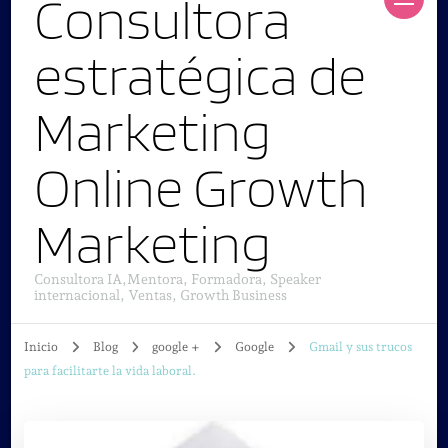
Consultora
estratégica de
Marketing
Online Growth
Marketing
Consultora IA,Mentora, Formadora, Speaker
internacional, Ventas, Growth Business
Inicio
Blog
google +
Google
Gmail y sus trucos
para facilitarte la vida laboral.