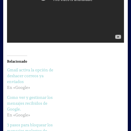
Relacionado
Gmail activa la opción de
deshacer correos ya
enviados
En «Google»
Como ver y gestionar los
mensajes recibidos de
Google.
En «Google»
3 pasos para bloquear los
mensajes molestos de