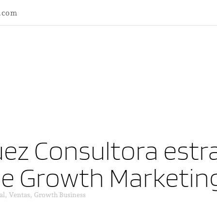
l.com
ez Consultora estra
ne Growth Marketin
al, Ventas, Growth Business