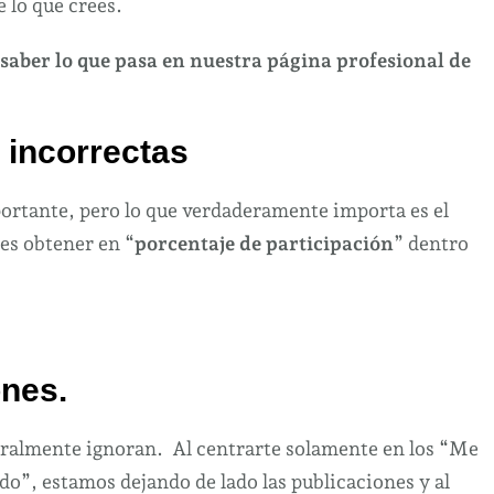
 lo que crees.
importantes
aber lo que pasa en nuestra página profesional de
de
lo
que
s incorrectas
crees.
portante, pero lo que verdaderamente importa es el
des obtener en “
porcentaje de participación
” dentro
ones.
eralmente ignoran. Al centrarte solamente en los “Me
o”, estamos dejando de lado las publicaciones y al