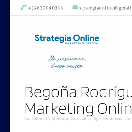
+34630040366
strategiaonline@gmai
Begoña Rodrígu
Marketing Onli
Consultora IA,Mentora, Formadora, Speaker internacion