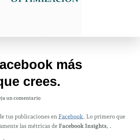
 Facebook más
que crees.
en
ja un comentario
Las
analíticas
de tus publicaciones en
Facebook
. Lo primero que
de
tamente las métricas de
Facebook Insights
, .
Facebook
más