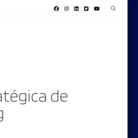
tégica de
g