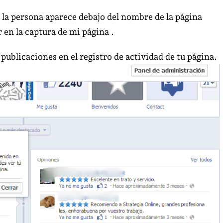
saber
el
 la persona aparece debajo del nombre de la página
nombre
en la captura de mi página .
de
ublicaciones en el registro de actividad de tu página.
quién
publica
los
post
en
Facebook.