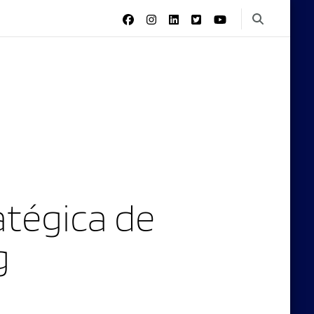
tégica de
g