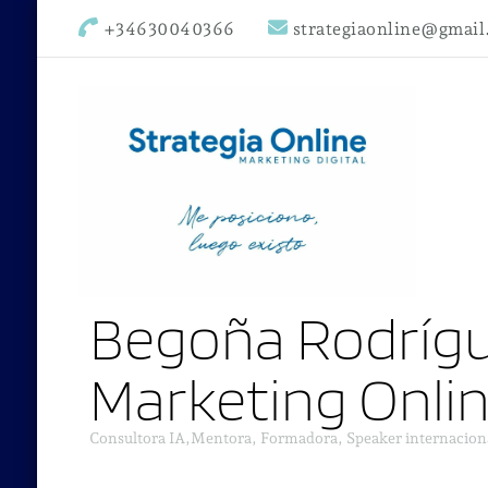
+34630040366
strategiaonline@gmai
Begoña Rodrígu
Marketing Onli
Consultora IA,Mentora, Formadora, Speaker internacion