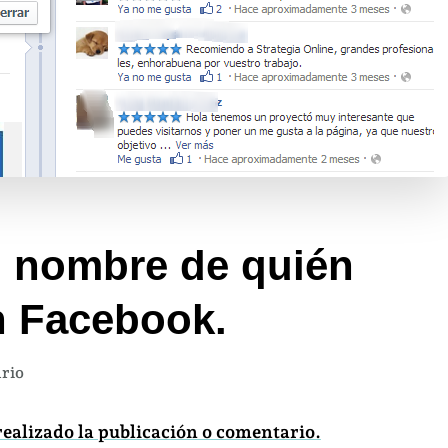
l nombre de quién
n Facebook.
en
rio
Ya
puedes
realizado la publicación o comentario.