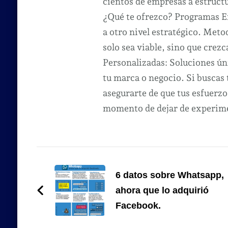
cientos de empresas a estruct
¿Qué te ofrezco? Programas Ex
a otro nivel estratégico. Met
solo sea viable, sino que crezc
Personalizadas: Soluciones úni
tu marca o negocio. Si buscas
asegurarte de que tus esfuerzo
momento de dejar de experimen
Navegación
de
6 datos sobre Whatsapp,
ahora que lo adquirió
entradas
Facebook.