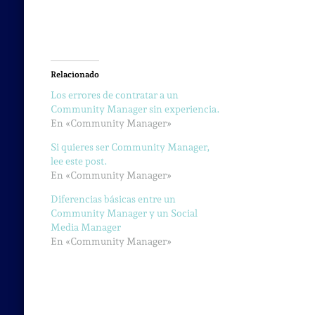
Relacionado
Los errores de contratar a un
Community Manager sin experiencia.
En «Community Manager»
Si quieres ser Community Manager,
lee este post.
En «Community Manager»
Diferencias básicas entre un
Community Manager y un Social
Media Manager
En «Community Manager»