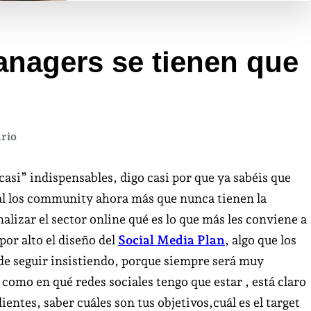
nagers se tienen que
en
rio
Los
Community
si” indispensables, digo casi por que ya sabéis que
Managers
al los community ahora más que nunca tienen la
se
nalizar el sector online qué es lo que más les conviene a
tienen
por alto el diseño del
Social Media Plan
, algo que los
que
e seguir insistiendo, porque siempre será muy
profesionalizar.
omo en qué redes sociales tengo que estar , está claro
ientes, saber cuáles son tus objetivos,cuál es el target