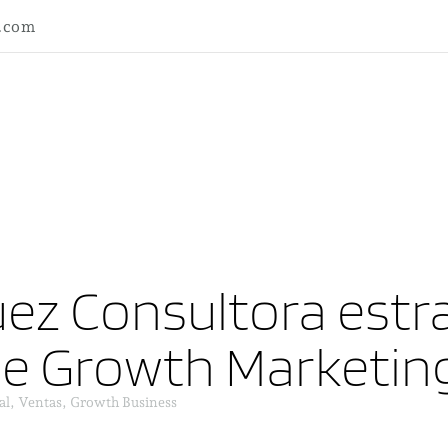
l.com
ez Consultora estra
ne Growth Marketin
al, Ventas, Growth Business