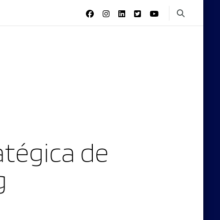
tégica de
g