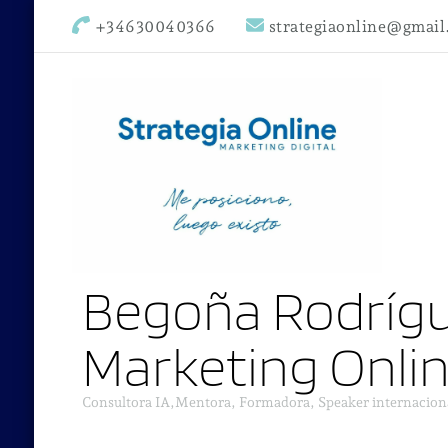
+34630040366
strategiaonline@gmai
Begoña Rodrígu
Marketing Onli
Consultora IA,Mentora, Formadora, Speaker internacion