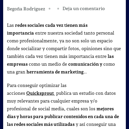
en
Deja un comentario
Begoña Rodríguez
Los
mejores
Las
redes sociales
cada vez tienen más
días
importancia
entre nuestra sociedad tanto personal
para
como profesionalmente, ya no son solo un espacio
publicar
donde socializar y compartir fotos, opiniones sino que
en
también cada vez tienen más importancia entre
las
las
empresas
como un medio de
comunicación y
como
redes
una gran
herramienta de marketing
..
sociales.
Para conseguir optimizar las
acciones
Quicksprout
publica un estudio con datos
muy relevantes para cualquier empresa y/o
profesional de social media, cuales son los
mejores
días y horas para publicar contenidos en cada una de
las redes sociales más utilizadas
y así conseguir una