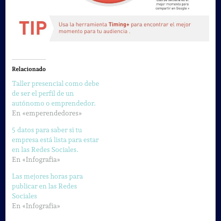
Relacionado
Taller presencial como debe
de ser el perfil de un
autónomo o emprendedor.
En «emperendedores»
5 datos para saber si tu
empresa está lista para estar
en las Redes Sociales.
En «Infografia»
Las mejores horas para
publicar en las Redes
Sociales
En «Infografia»