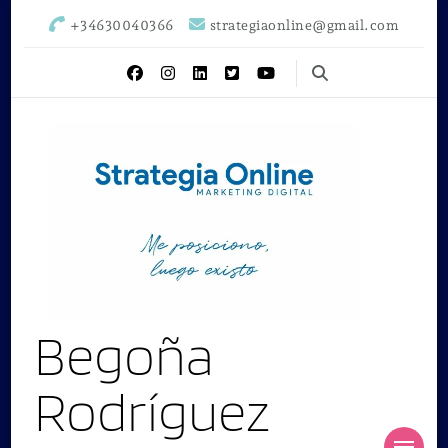
+34630040366
strategiaonline@gmail.com
Begoña
Rodríguez