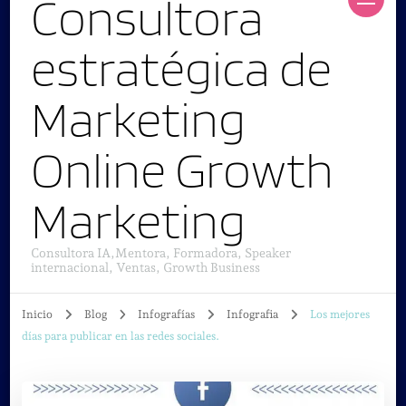
Consultora
estratégica de
Marketing
Online Growth
Marketing
Consultora IA,Mentora, Formadora, Speaker
internacional, Ventas, Growth Business
Inicio
Blog
Infografías
Infografia
Los mejores
días para publicar en las redes sociales.