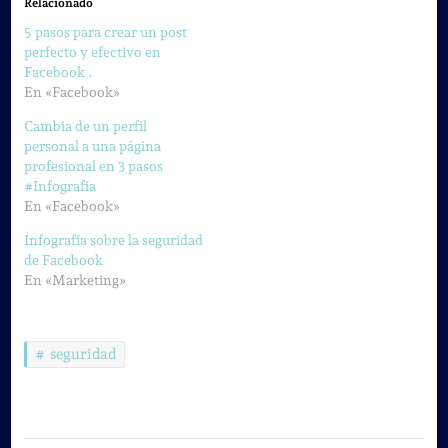
Relacionado
5 pasos para crear un post
perfecto y efectivo en
Facebook .
En «Facebook»
Cambia de un perfil
personal a una página
profesional en 3 pasos
#Infografía
En «Facebook»
Infografía sobre la seguridad
de Facebook
En «Marketing»
seguridad