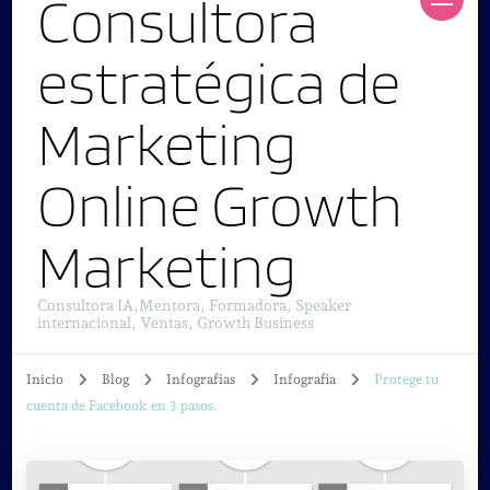
Consultora
estratégica de
Marketing
Online Growth
Marketing
Consultora IA,Mentora, Formadora, Speaker
internacional, Ventas, Growth Business
Inicio
Blog
Infografías
Infografia
Protege tu
cuenta de Facebook en 3 pasos.