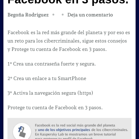
en
Deja un comentario
Begoña Rodríguez
Protege
tu
Facebook es la red más grande del planeta y por eso es
cuenta
un reto para los cibercriminales, sigue estos consejos
de
y Protege tu cuenta de Facebook en 3 pasos.
Facebook
1º Crea una contraseña fuerte y segura.
en
3
2º Crea un enlace a tu SmartPhone
pasos.
3º Activa la navegación segura (https)
Protege tu cuenta de Facebook en 3 pasos.