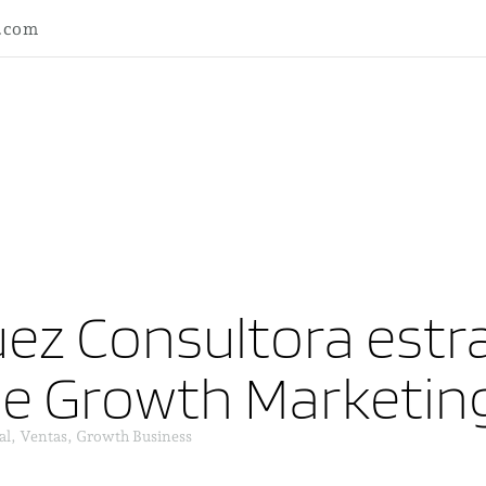
l.com
ez Consultora estra
ne Growth Marketin
al, Ventas, Growth Business