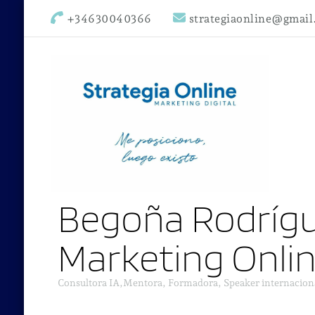
+34630040366
strategiaonline@gmai
Begoña Rodrígu
Marketing Onli
Consultora IA,Mentora, Formadora, Speaker internacion