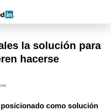
ales la solución para
ren hacerse
en
rio
Son
las
n posicionado como solución
redes