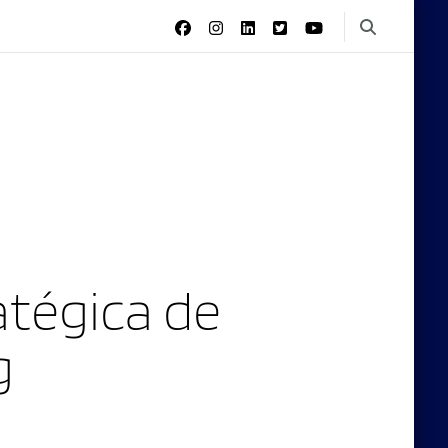
tégica de
g