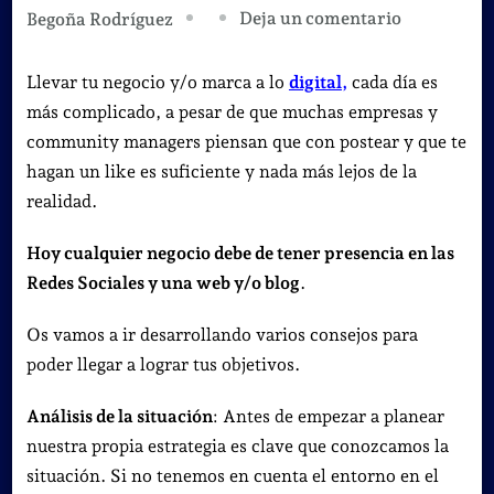
en
Deja un comentario
Begoña Rodríguez
20
Consejos
Llevar tu negocio y/o marca a lo
digital
,
cada día es
para
más complicado, a pesar de que muchas empresas y
empezar
community managers piensan que con postear y que te
con
hagan un like es suficiente y nada más lejos de la
el
realidad.
Marketing
Hoy cualquier negocio debe de tener presencia en las
Digital.
Redes Sociales y una web y/o blog
.
Os vamos a ir desarrollando varios consejos para
poder llegar a lograr tus objetivos.
Análisis de la situación
: Antes de empezar a planear
nuestra propia estrategia es clave que conozcamos la
situación. Si no tenemos en cuenta el entorno en el