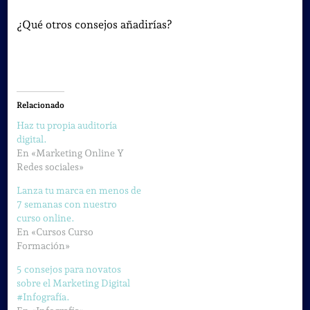
¿Qué otros consejos añadirías?
Relacionado
Haz tu propia auditoría
digital.
En «Marketing Online Y
Redes sociales»
Lanza tu marca en menos de
7 semanas con nuestro
curso online.
En «Cursos Curso
Formación»
5 consejos para novatos
sobre el Marketing Digital
#Infografía.