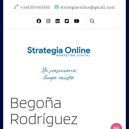
+34630040366
strategiaonline@gmail.com
Begoña
Rodríguez