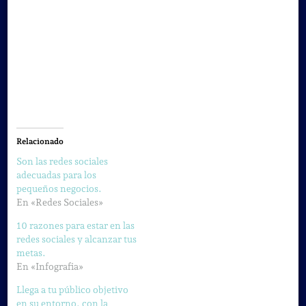
Relacionado
Son las redes sociales
adecuadas para los
pequeños negocios.
En «Redes Sociales»
10 razones para estar en las
redes sociales y alcanzar tus
metas.
En «Infografia»
Llega a tu público objetivo
en su entorno, con la