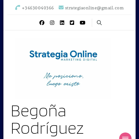
+34630040366
strategiaonline@gmail.com
Begoña
Rodríguez