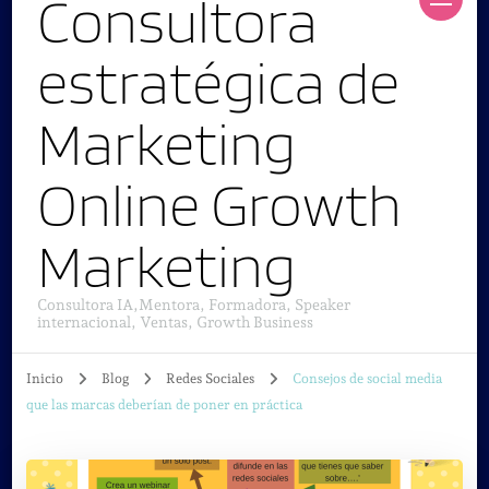
Consultora
estratégica de
Marketing
Online Growth
Marketing
Consultora IA,Mentora, Formadora, Speaker
internacional, Ventas, Growth Business
Inicio
Blog
Redes Sociales
Consejos de social media
que las marcas deberían de poner en práctica