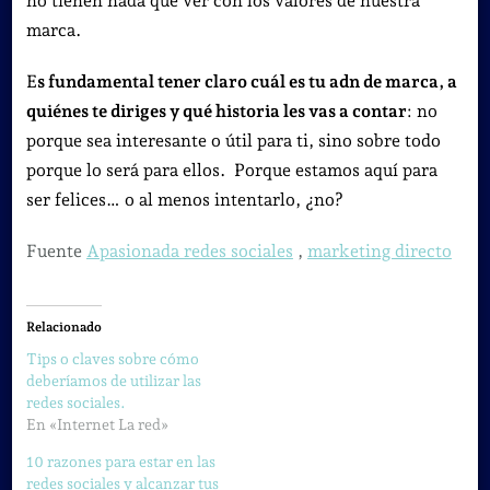
no tienen nada que ver con los valores de nuestra
marca.
E
s fundamental tener claro cuál es tu adn de marca, a
quiénes te diriges y qué historia les vas a contar
: no
porque sea interesante o útil para ti, sino sobre todo
porque lo será para ellos. Porque estamos aquí para
ser felices… o al menos intentarlo, ¿no?
Fuente
Apasionada redes sociales
,
marketing directo
Relacionado
Tips o claves sobre cómo
deberíamos de utilizar las
redes sociales.
En «Internet La red»
10 razones para estar en las
redes sociales y alcanzar tus