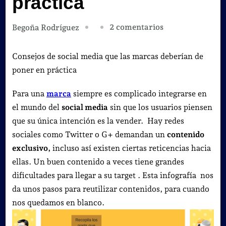
práctica
en
2 comentarios
Begoña Rodríguez
Consejos
de
Consejos de social media que las marcas deberían de
social
poner en práctica
media
Para una
marca
siempre es complicado integrarse en
que
el mundo del
social media
sin que los usuarios piensen
las
que su única intención es la vender. Hay redes
marcas
sociales como Twitter o G+ demandan un
contenido
deberían
exclusivo,
incluso así existen ciertas reticencias hacia
de
ellas. Un buen contenido a veces tiene grandes
poner
dificultades para llegar a su target . Esta infografía nos
en
da unos pasos para reutilizar contenidos, para cuando
práctica
nos quedamos en blanco.