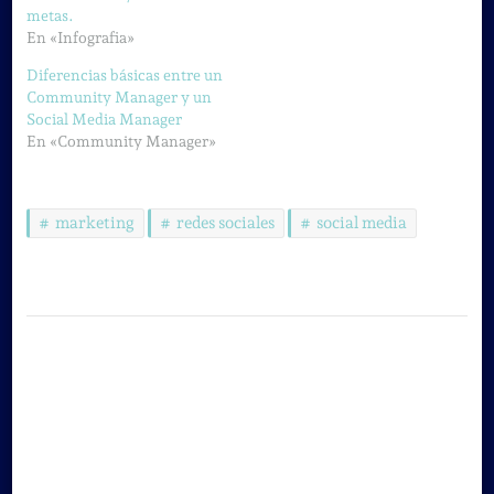
metas.
En «Infografia»
Diferencias básicas entre un
Community Manager y un
Social Media Manager
En «Community Manager»
marketing
redes sociales
social media