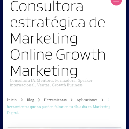
Consultora
estratégica de
Marketing
Online Growth
Marketing
Consultora IA,Mentora, Formadora, Speaker
internacional, Ventas, Growth Business
Inicio
Blog
Herramientas
Aplicaciones
5
herramientas que no pueden faltar en tu día a día en Marketing
Digital.