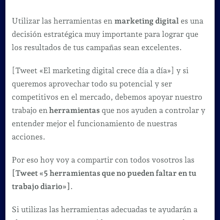
5
herramientas
Utilizar las herramientas en
marketing digital
es una
que
decisión estratégica muy importante para lograr que
no
los resultados de tus campañas sean excelentes.
pueden
[Tweet «El marketing digital crece día a día»] y si
faltar
queremos aprovechar todo su potencial y ser
en
competitivos en el mercado, debemos apoyar nuestro
tu
trabajo en
herramientas
que nos ayuden a controlar y
día
entender mejor el funcionamiento de nuestras
a
acciones.
día
en
Por eso hoy voy a compartir con todos vosotros las
Marketing
[Tweet «5 herramientas que no pueden faltar en tu
Digital.
trabajo diario»]
.
Si utilizas las herramientas adecuadas te ayudarán a