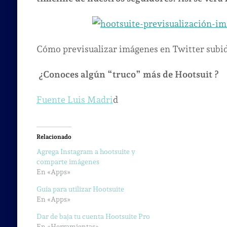
Cómo previsualizar imágenes en Twitter subi
¿Conoces algún “truco” más de Hootsuit ?
Fuente Luis Madri
d
Relacionado
Agrega Instagram a hootsuite y
comparte imágenes
En «Apps»
Guía para utilizar Hootsuite
En «Apps»
Dar de baja tu cuenta Hootsuite Pro
En «Herramientas»