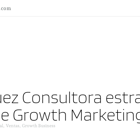
l.com
ez Consultora estra
ne Growth Marketin
al, Ventas, Growth Business