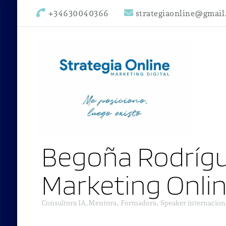
+34630040366
strategiaonline@gmai
Begoña Rodrígu
Marketing Onli
Consultora IA,Mentora, Formadora, Speaker internacion