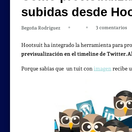
subidas desde Hoo
en
3 comentarios
Begoña Rodríguez
C
pr
Hootsuit ha integrado la herramienta para p
im
previsualización en el timeline de Twitter.
en
Tw
Porque sabías que un tuit con
imagen
recibe u
su
de
Ho