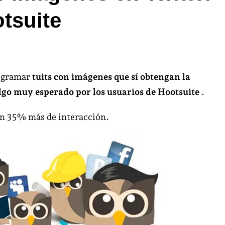
tsuite
ómo
evisualizar
rogramar
tuits con imágenes que sí obtengan la
ágenes
Algo muy esperado por los usuarios de Hootsuite
.
itter
n 35% más de interacción.
bidas
sde
otsuite