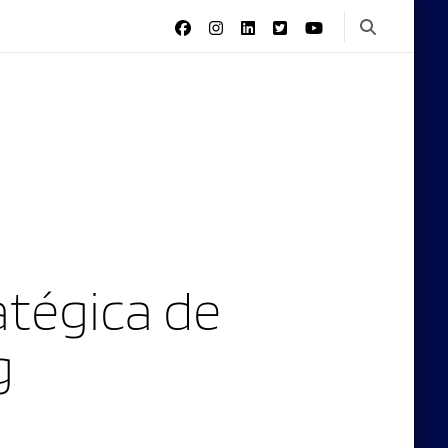
tégica de
g