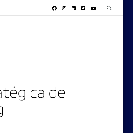
tégica de
g