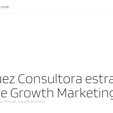
l.com
ez Consultora estra
ne Growth Marketin
al, Ventas, Growth Business