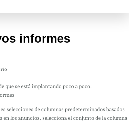
vos informes
en
rio
Configura
los
e que se está implantando poco a poco.
nuevos
informes
Facebook
es selecciones de columnas predeterminados basados ​​
s en los anuncios, selecciona el conjunto de la columna