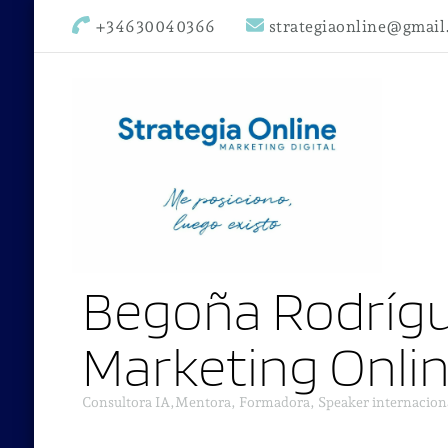
+34630040366
strategiaonline@gmai
Begoña Rodrígu
Marketing Onli
Consultora IA,Mentora, Formadora, Speaker internacion