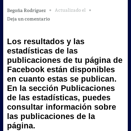
Actualizado el
Begoña Rodríguez
en
Deja un comentario
Las
estadísticas
Los resultados y las
de
estadísticas de las
Facebook
que
publicaciones de tu página de
hay
Facebook están disponibles
disponibles
en cuanto estas se publican.
en
En la sección
Publicaciones
tiempo
de las estadísticas, puedes
real.
consultar información sobre
las publicaciones de la
página.