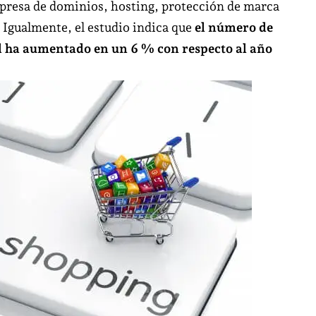
mpresa de dominios, hosting, protección de marca
10
. Igualmente, el estudio indica que
el número de
españoles
 ha aumentado en un 6 % con respecto al año
comprarán
online
sus
regalos
de
Navidad