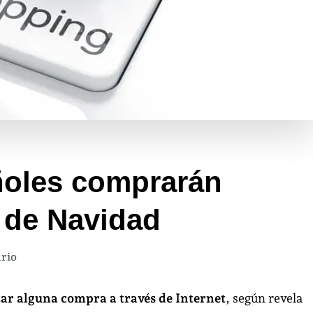
ñoles comprarán
s de Navidad
en
rio
9
de
zar alguna compra a través de Internet
, según revela
cada