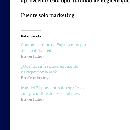
aprovechar esta oportunidad de negocio que
Fuente solo marketing
Relacionado
Compras online en España muy por
debajo de la media.
En «estudio»
¿Qué hacen las mujeres cuando
navegan por la red?
En «Marketing»
Más del 71 por ciento de españoles
compra online dos veces al mes.
En «estudio»