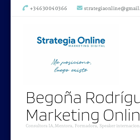
+34630040366
strategiaonline@gmai
Begoña Rodrígu
Marketing Onli
Consultora IA,Mentora, Formadora, Speaker internacion