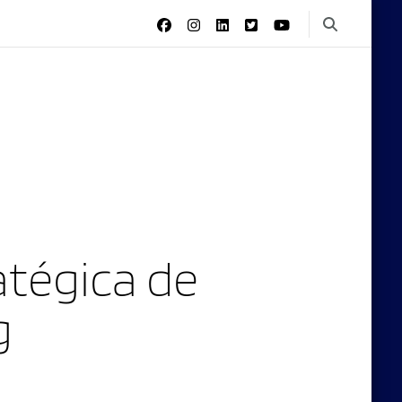
tégica de
g