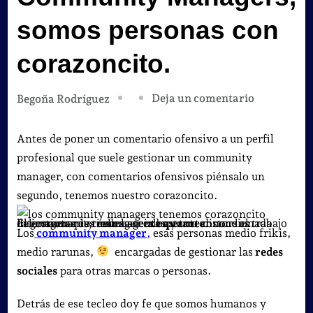
somos personas con
corazoncito.
en
Deja un comentario
Begoña Rodríguez
Desesperad
los
Antes de poner un comentario ofensivo a un perfil
Communit
profesional que suele gestionar un community
Managers,
manager, con comentarios ofensivos piénsalo un
somos
segundo, tenemos nuestro corazoncito.
personas
La imagen que tiene la gente que no conoce el trabajo del community manager es bastante distorsionada
El gestionar las redes sociales y torear con los internautas es realmenteexasperante.
con
Los
community manager
,
esas personas medio frikis,
corazoncit
medio rarunas,
encargadas de gestionar las
redes
sociales
para otras marcas o personas.
Detrás de ese tecleo doy fe que somos humanos y