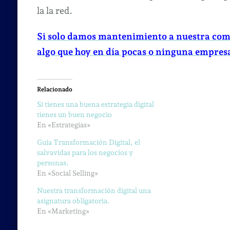
la la red.
Si solo damos mantenimiento a nuestra com
algo que hoy en día pocas o ninguna empres
Relacionado
Si tienes una buena estrategia digital
tienes un buen negocio
En «Estrategias»
Guía Transformación Digital, el
salvavidas para los negocios y
personas.
En «Social Selling»
Nuestra transformación digital una
asignatura obligatoria.
En «Marketing»