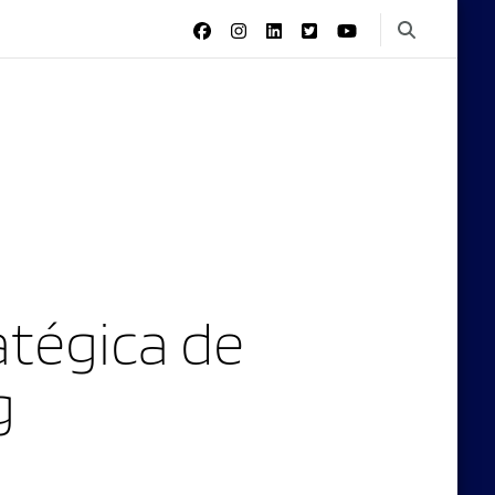
tégica de
g