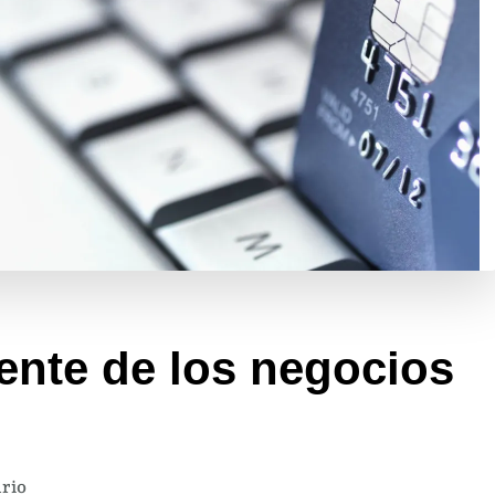
sente de los negocios
en
rio