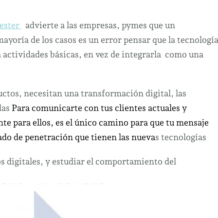
El
futuro
ester
advierte a las empresas, pymes que un
o
mayoría de los casos es un error pensar que la tecnologí
ya
a actividades básicas, en vez de integrarla como una
presente
de
los
ctos, necesitan una transformación digital, las
negocios
das
Para comunicarte con tus clientes actuales y
es
te para ellos, es el único camino para que tu mensaje
Digital
ado de penetración que tienen las nueva
s tecnologías
s digitales, y estudiar el comportamiento del