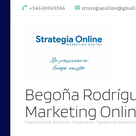
+34630040366
strategiaonline@gmai
Begoña Rodrígu
Marketing Onli
Consultora IA,Mentora, Formadora, Speaker internacion