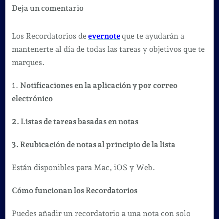
en
Deja un comentario
Evernote
4
Los Recordatorios de
evernote
que te ayudarán a
formas
mantenerte al día de todas las tareas y objetivos que te
de
marques.
usar
1.
Notificaciones en la aplicación y por correo
los
electrónico
recordatorios
2. Listas de tareas basadas en notas
3. Reubicación de notas al principio de la lista
Están disponibles para Mac, iOS y Web.
Cómo funcionan los Recordatorios
Puedes añadir un recordatorio a una nota con solo