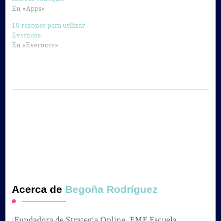
En «Apps»
10 razones para utilizar
Evernote.
En «Evernote»
Acerca de
Begoña Rodríguez
¡Fundadora de Strategia Online, EME Escuela