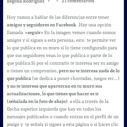
en
21 comentarios
Begoña Rodríguez
Facebook
diferencias
Hoy vamos a hablar de las diferencias entre tener
entre
amigos y seguidores en Facebook
.Hay una opción
seguir
llamada
«seguir»
En la imagen vemos cuando somos
y
amigos y si sigues a esta persona, esto te permite ver
ser
lo que publica en su muro si lo tiene configurado para
amigo.
que sus seguidores vean lo que publica o parte de lo
que publica
Si por el contrario te interesa ser su amigo
o tienes un compromiso
, pero no te interesa nada de lo
que publica
(se dedica a poner chorradas, juegos etc…)
y no te interesa que aparezcan en tu muro sus
actualizaciones, lo que tienes que hacer es ir
(señalada en la foto de abajo)
a ella a través de la
flecha superior izquierda que hay en todos los
mensajes publicados o cuando entras en el perfil de un
amigo y te señala si sigues a esta página o si haces clic