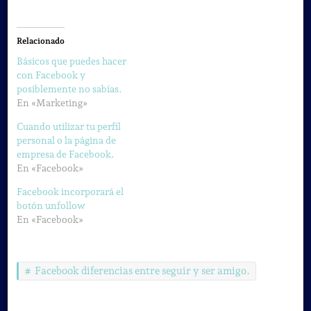
Relacionado
Básicos que puedes hacer
con Facebook y
posiblemente no sabías.
En «Marketing»
Cuando utilizar tu perfil
personal o la página de
empresa de Facebook.
En «Facebook»
Facebook incorporará el
botón unfollow
En «Facebook»
Facebook diferencias entre seguir y ser amigo.