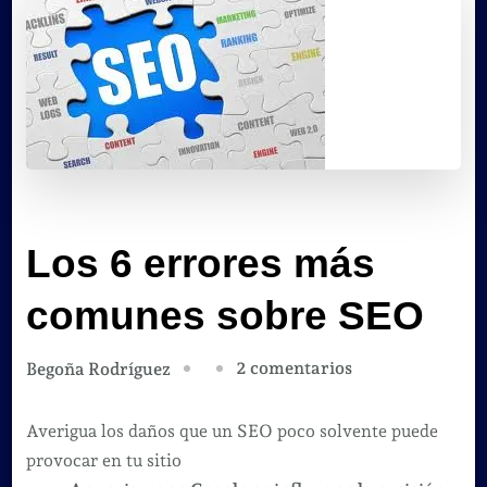
Los 6 errores más
comunes sobre SEO
en
2 comentarios
Begoña Rodríguez
Los
6
Averigua los daños que un SEO poco solvente puede
errores
provocar en tu sitio
más