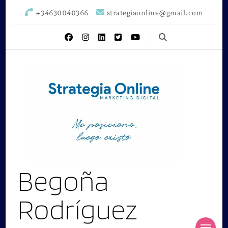
+34630040366
strategiaonline@gmail.com
Begoña
Rodríguez