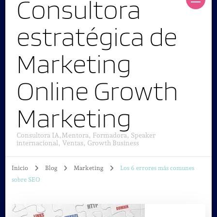
Consultora
estratégica de
Marketing
Online Growth
Marketing
Consultora IA,Mentora, Formadora, Speaker
internacional, Ventas, Growth Business
Inicio
Blog
Marketing
Los 6 errores más comunes
sobre SEO