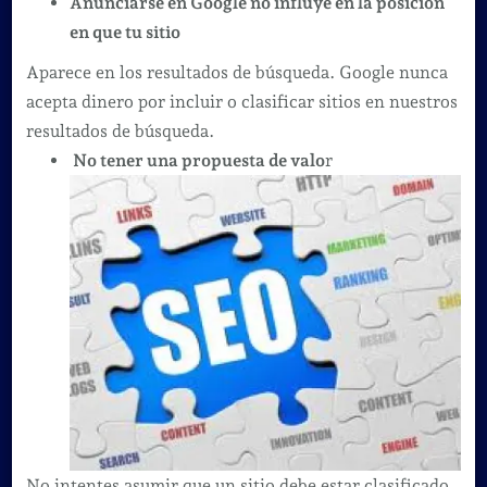
Anunciarse en Google no influye en la posición
comunes
en que tu sitio
sobre
Aparece en los resultados de búsqueda. Google nunca
SEO
acepta dinero por incluir o clasificar sitios en nuestros
resultados de búsqueda.
No tener una propuesta de valo
r
No intentes asumir que un sitio debe estar clasificado