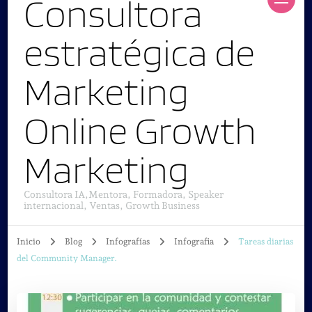
Consultora
estratégica de
Marketing
Online Growth
Marketing
Consultora IA,Mentora, Formadora, Speaker
internacional, Ventas, Growth Business
Inicio
Blog
Infografías
Infografia
Tareas diarias
del Community Manager.