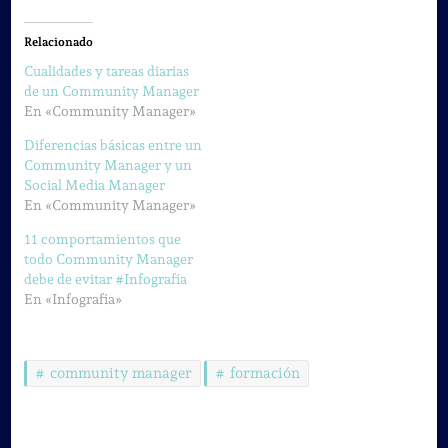
Relacionado
Cualidades y tareas diarias
de un Community Manager
En «Community Manager»
Diferencias básicas entre un
Community Manager y un
Social Media Manager
En «Community Manager»
11 comportamientos que
todo Community Manager
debe de evitar #Infografía
En «Infografia»
community manager
formación