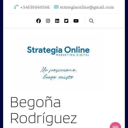
+34630040366
strategiaonline@gmail.com
Begoña
Rodríguez