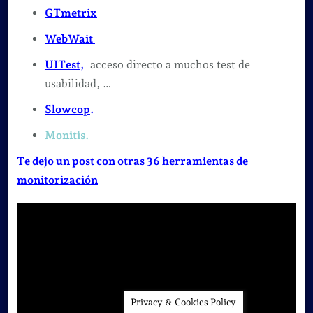
GTmetrix
WebWait
UITest,
acceso directo a muchos test de
usabilidad, …
Slowcop
.
Monitis.
Te dejo un post con otras 36 herramientas de
monitorización
Privacy & Cookies Policy