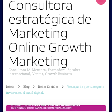
Consultora
estratégica de
Marketing
Online Growth
Marketing
Consultora IA,Mentora, Formadora, Speaker
internacional, Ventas, Growth Business
Inicio
Blog
Redes Sociales
Ventajas de que tu negocio
invierta en el canal digital.