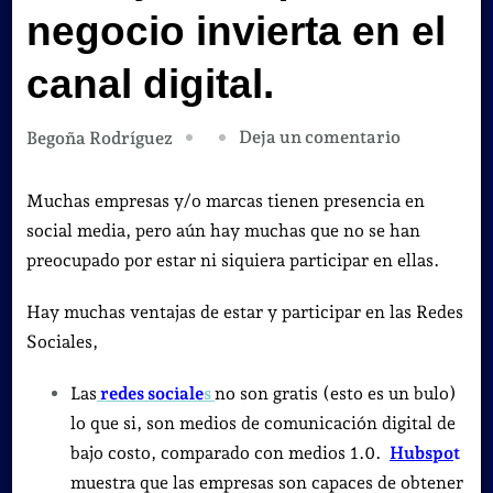
negocio invierta en el
canal digital.
en
Deja un comentario
Begoña Rodríguez
Ventajas
de
Muchas empresas y/o marcas tienen presencia en
que
social media, pero aún hay muchas que no se han
tu
preocupado por estar ni siquiera participar en ellas.
negocio
Hay muchas ventajas de estar y participar en las Redes
invierta
Sociales,
en
el
Las
redes sociale
s
no son gratis (esto es un bulo)
canal
lo que si, son medios de comunicación digital de
digital.
bajo costo, comparado con medios 1.0.
Hubspo
t
muestra que las empresas son capaces de obtener