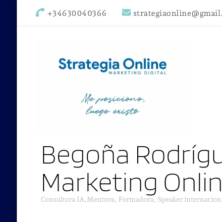
+34630040366
strategiaonline@gmai
Begoña Rodrígu
Marketing Onli
Consultora IA,Mentora, Formadora, Speaker internacion