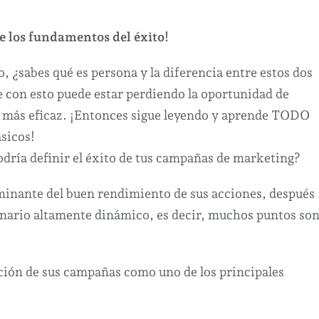
Guía
¿Qué
e los fundamentos del éxito!
es
el
o, ¿sabes qué es persona y la diferencia entre estos dos
público
con esto puede estar perdiendo la oportunidad de
objetivo
 más eficaz. ¡Entonces sigue leyendo y aprende TODO
y
ásicos!
cuál
odría definir el éxito de tus campañas de marketing?
es
la
rminante del buen rendimiento de sus acciones, después
diferencia
enario altamente dinámico, es decir, muchos puntos so
entre
él
y
ción de sus campañas como uno de los principales
su
persona?