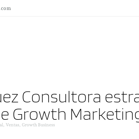
l.com
ez Consultora estra
ne Growth Marketin
al, Ventas, Growth Business