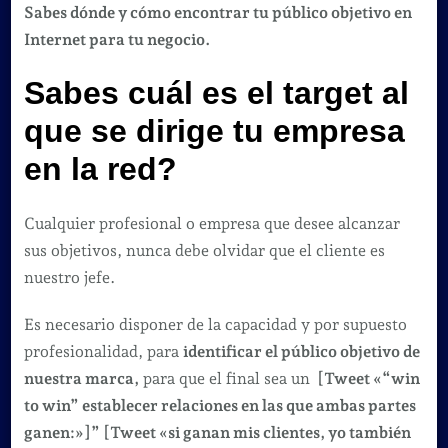
encontrar
Sabes dónde y cómo encontrar tu público objetivo en
tu
Internet para tu negocio.
target
Sabes cuál es el target al
o
público
que se dirige tu empresa
objetivo
en la red?
en
Internet
Cualquier profesional o empresa que desee alcanzar
para
sus objetivos, nunca debe olvidar que el cliente es
tu
nuestro jefe.
negocio.
Es necesario disponer de la capacidad y por supuesto
profesionalidad, para
identificar el público objetivo de
nuestra marca,
para que el final sea un
[Tweet «“win
to win” establecer relaciones en las que ambas partes
ganen:»]” [Tweet «si ganan mis clientes, yo también