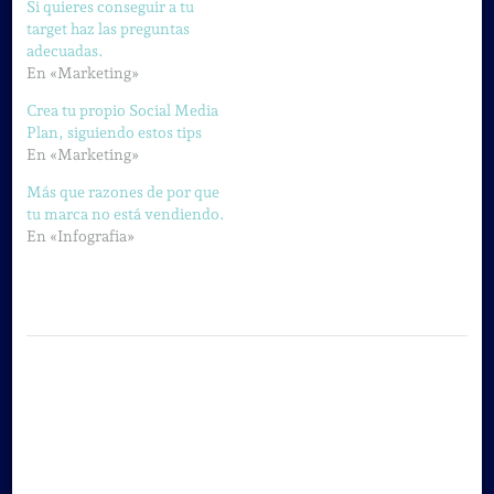
Si quieres conseguir a tu
target haz las preguntas
adecuadas.
En «Marketing»
Crea tu propio Social Media
Plan, siguiendo estos tips
En «Marketing»
Más que razones de por que
tu marca no está vendiendo.
En «Infografia»