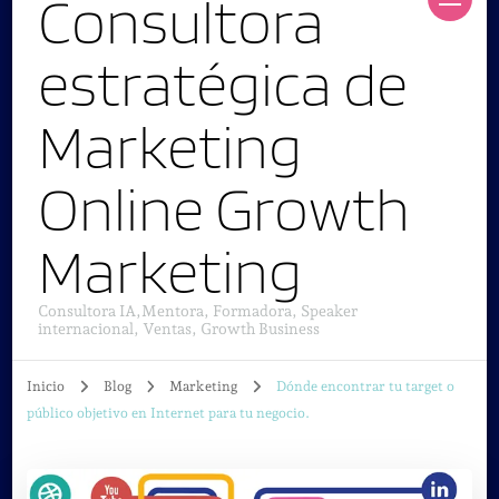
Consultora
estratégica de
Marketing
Online Growth
Marketing
Consultora IA,Mentora, Formadora, Speaker
internacional, Ventas, Growth Business
Inicio
Blog
Marketing
Dónde encontrar tu target o
público objetivo en Internet para tu negocio.