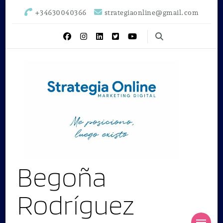
+34630040366
strategiaonline@gmail.com
Begoña
Rodríguez