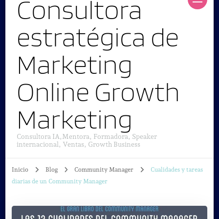
Consultora
estratégica de
Marketing
Online Growth
Marketing
Consultora IA,Mentora, Formadora, Speaker
internacional, Ventas, Growth Business
Inicio
Blog
Community Manager
Cualidades y tareas
diarias de un Community Manager