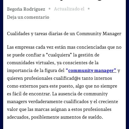
Actualizado el
Begoña Rodríguez
en
Deja un comentario
Cualidades
y
Cualidades y tareas diarias de un Community Manager
tareas
Las empresas cada vez están mas concienciadas que no
diarias
se puede confiar a “cualquiera” la gestión de
de
comunidades virtuales, ya conscientes de la
un
importancia de la figura del
“
community manager”
y
Community
quieren profesionales cualificad@s tanto internos
Manager
como externos para este puesto, algo que no siempre
es fácil de encontrar. La ausencia de community
managers verdaderamente cualificados y el creciente
valor que las marcas asignan a estos profesionales
adecuados, posiblemente aumentos de sueldo.