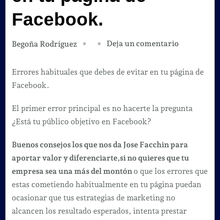
Facebook.
en
Deja un comentario
Begoña Rodríguez
Errores
habituales
Errores habituales que debes de evitar en tu página de
que
Facebook.
debes
El primer error principal es no hacerte la pregunta
de
¿Está tu público objetivo en Facebook?
evitar
en
Buenos consejos los que nos da Jose Facchin para
tu
aportar valor y diferenciarte,si no quieres que tu
página
empresa sea una más del montón
o que los errores que
de
estas cometiendo habitualmente en tu página puedan
Facebook.
ocasionar que tus estrategias de marketing no
alcancen los resultado esperados, intenta prestar