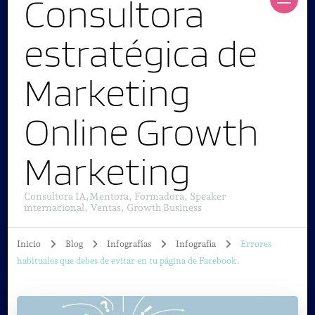
Consultora
estratégica de
Marketing
Online Growth
Marketing
Consultora IA,Mentora, Formadora, Speaker
internacional, Ventas, Growth Business
Inicio
Blog
Infografías
Infografia
Errores
habituales que debes de evitar en tu página de Facebook.