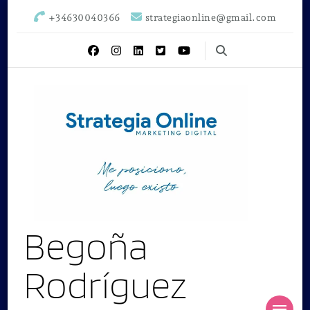
+34630040366
strategiaonline@gmail.com
Begoña
Rodríguez