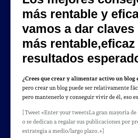
p
más rentable y efica
se
u
vamos a dar claves 
bl
m
más rentable,eficaz 
re
y
resultados esperad
ef
¿Crees que crear y alimentar activo un blog e
pero crear un blog puede ser relativamente fá
pero mantenerlo y conseguir vivir de él, eso es
[Tweet «Enter your tweetsLa gran mayoría de l
o se dedican a regalar sus publicaciones por p
estrategia a medio/largo plazo.»]