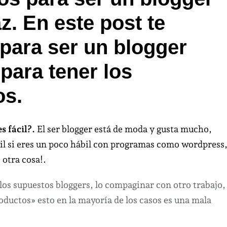
ara
z. En este post te
r
n
para ser un blogger
ogger
ás
para tener los
ntable
os.
icaz.
s fácil?.
El ser blogger está de moda y gusta mucho,
cil si eres un poco hábil con programas como wordpress
 otra cosa!.
os supuestos bloggers, lo compaginar con otro trabajo,
roductos» esto en la mayoría de los casos es una mala