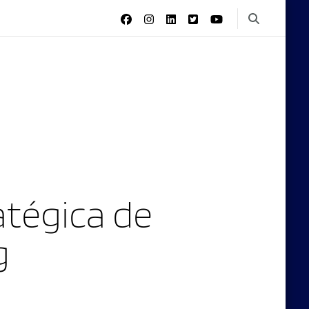
tégica de
g