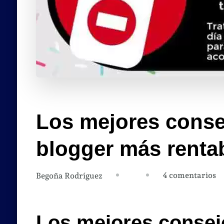
Los mejores conse
blogger más rentab
e
4 comentarios
Begoña Rodríguez
L
m
co
Los mejores consej