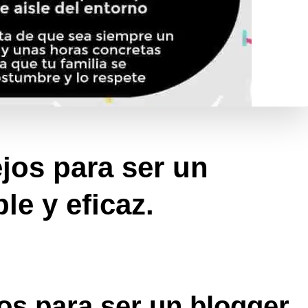
jos para ser un
le y eficaz.
n
os
ejores
nsejos
os para ser un blogger