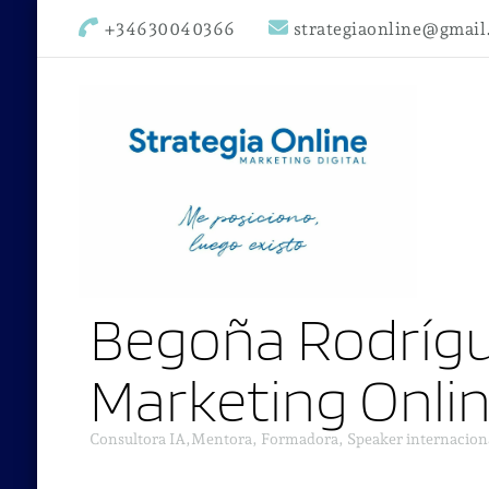
+34630040366
strategiaonline@gmai
Begoña Rodrígu
Marketing Onli
Consultora IA,Mentora, Formadora, Speaker internacion