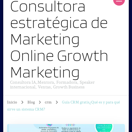
Consultora
estratégica de
Marketing
Online Growth
Marketing
Consultora IA,Mentora, Formadora, Speaker
internacional, Ventas, Growth Business
Inicio
Blog
crm
Guía CRM gratis¿Qué es y para qué
sirve un sistema CRM?