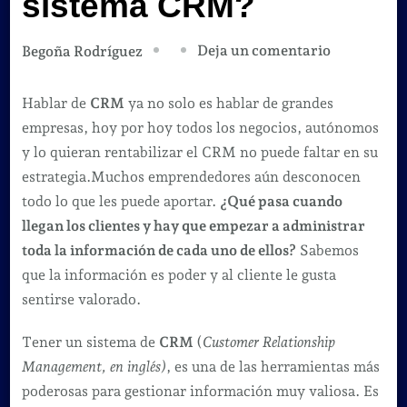
sistema CRM?
en
Deja un comentario
Begoña Rodríguez
Guía
CRM
Hablar de
CRM
ya no solo es hablar de grandes
gratis¿Qué
empresas, hoy por hoy todos los negocios, autónomos
es
y lo quieran rentabilizar el CRM no puede faltar en su
y
estrategia.Muchos emprendedores aún desconocen
para
todo lo que les puede aportar.
¿Qué pasa cuando
qué
llegan los clientes y hay que empezar a administrar
sirve
toda la información de cada uno de ellos?
Sabemos
un
que la información es poder y al cliente le gusta
sistema
sentirse valorado.
CRM?
Tener un sistema de
CRM
(
Customer Relationship
Management, en inglés)
, es una de las herramientas más
poderosas para gestionar información muy valiosa. Es