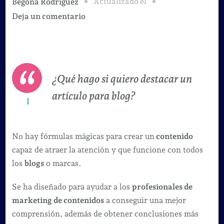
Actualizado el
Begoña Rodríguez
en
Deja un comentario
Guía
para
que
tu
¿Qué hago si quiero destacar un
blog
artículo para blog?
funcione
mejor,
el
No hay fórmulas mágicas para crear un
contenido
CONTENIDO
capaz de atraer la atención y que funcione con todos
es
los
blogs
o marcas.
el
rey
Se ha diseñado para ayudar a los
profesionales de
marketing de contenidos
a conseguir una mejor
comprensión, además de obtener conclusiones más