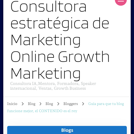
Consultora
estratégica de
Marketing
Online Growth
Marketing
Consultora IA,Mentora, Formadora, Speaker
internacional, Ventas, Growth Business
Inicio
Blog
Blog
Bloggers
Guía para que tu blog
funcione mejor, el CONTENIDO es el rey