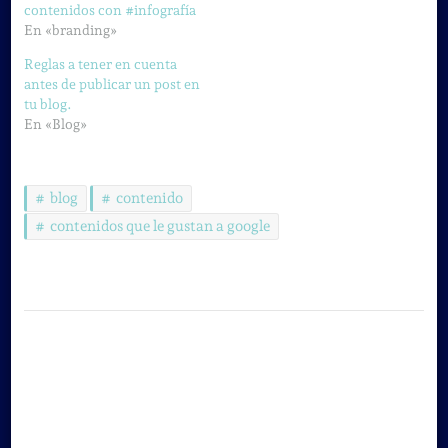
contenidos con #infografía
En «branding»
Reglas a tener en cuenta
antes de publicar un post en
tu blog.
En «Blog»
blog
contenido
contenidos que le gustan a google