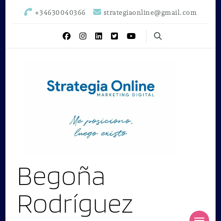
+34630040366
strategiaonline@gmail.com
Begoña
Rodríguez