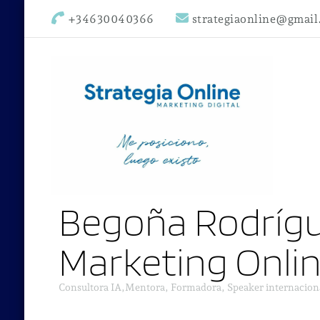
+34630040366
strategiaonline@gmai
Begoña Rodrígu
Marketing Onli
Consultora IA,Mentora, Formadora, Speaker internacion