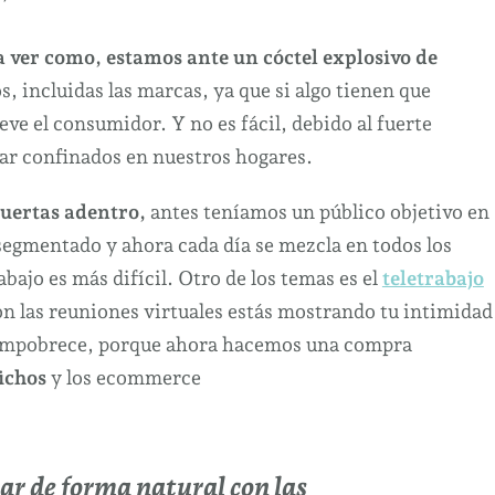
IV
curso
a ver como, estamos ante un cóctel explosivo de
de
, incluidas las marcas, ya que si algo tienen que
marketing
ve el consumidor. Y no es fácil, debido al fuerte
digital.
ar confinados en nuestros hogares.
El
cambio
puertas adentro,
antes teníamos un público objetivo en
del
 segmentado y ahora cada día se mezcla en todos los
nuevo
abajo es más difícil. Otro de los temas es el
teletrabajo
consumidor.
n las reuniones virtuales estás mostrando tu intimidad
e empobrece, porque ahora hacemos una compra
ichos
y los ecommerce
tar de forma natural con las