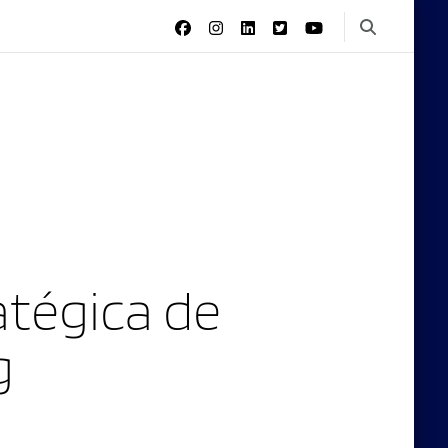
tégica de
g