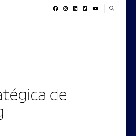
tégica de
g