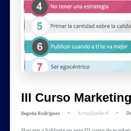
III Curso Marketing
Actualizado el
De
Begoña Rodríguez
Hoy voy a hablarte en este III curso de market