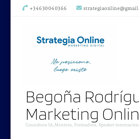
+34630040366
strategiaonline@gmai
Begoña Rodrígu
Marketing Onli
Consultora IA,Mentora, Formadora, Speaker internacion