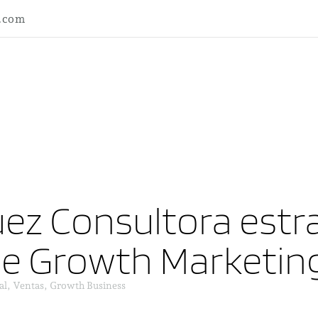
l.com
ez Consultora estra
ne Growth Marketin
al, Ventas, Growth Business