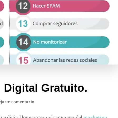
 Digital Gratuito.
en
ja un comentario
III
Curso
ing digital los errores más comunes del
marketing