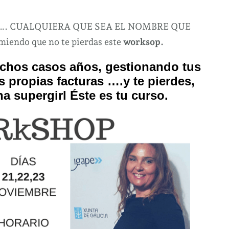
WorkShop
express
rio,…. CUALQUIERA QUE SEA EL NOMBRE QUE
especial
miendo que no te pierdas este
worksop.
para
uchos casos años, gestionando tus
el
autónomo,
s propias facturas ….y te pierdes,
emprendedor.
a supergirl
Éste es tu curso.