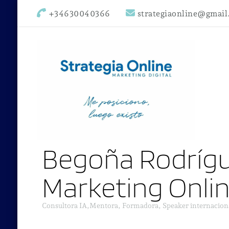
+34630040366
strategiaonline@gmai
Begoña Rodrígu
Marketing Onli
Consultora IA,Mentora, Formadora, Speaker internacion