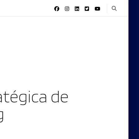
tégica de
g