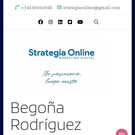
+34630040366
strategiaonline@gmail.com
Begoña
Rodríguez