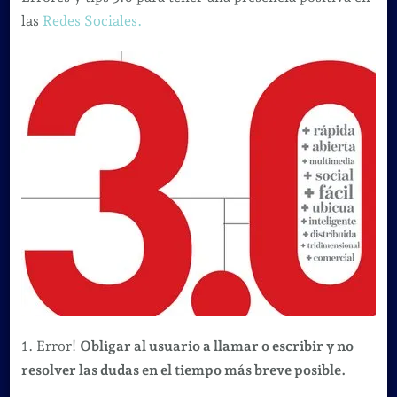
tips
las
Redes Sociales.
3.0
1. Error!
Obligar al usuario a llamar o escribir y no
resolver las dudas en el tiempo más breve posible.