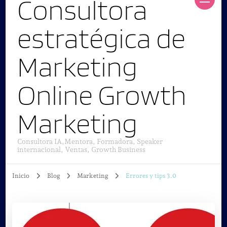
Consultora
estratégica de
Marketing
Online Growth
Marketing
Consultora IA,Mentora, Formadora, Speaker
internacional, Ventas, Growth Business
Inicio
Blog
Marketing
Errores y tips 3.0