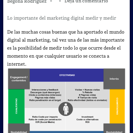
en
Deja un comentario
Begoña Rodríguez
Lo
importante
Lo importante del marketing digital medir y medir
del
De las muchas cosas buenas que ha aportado el mundo
marketing
digital al marketing, tal vez una de las más importante
digital
es la posibilidad de medir todo lo que ocurre desde el
medir
momento en que cualquier usuario se conecta a
y
internet.
medir