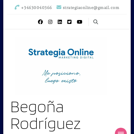
+34630040366
strategiaonline@gmail.com
Begoña
Rodríguez