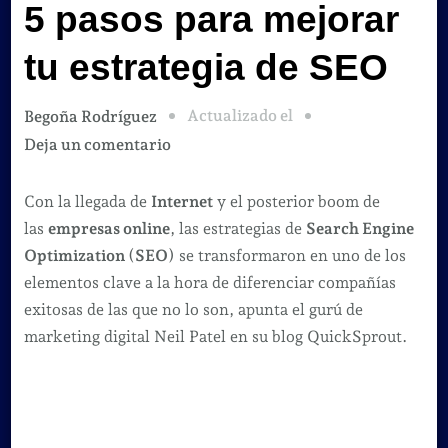
5 pasos para mejorar
tu estrategia de SEO
Actualizado el
Begoña Rodríguez
en
Deja un comentario
5
pasos
Con la llegada de
Internet
y el posterior boom de
para
las
empresas online
, las estrategias de
Search Engine
mejorar
Optimization
(
SEO
) se transformaron en uno de los
tu
elementos clave a la hora de diferenciar compañías
estrategia
exitosas de las que no lo son, apunta el gurú de
de
marketing digital Neil Patel en su blog QuickSprout.
SEO