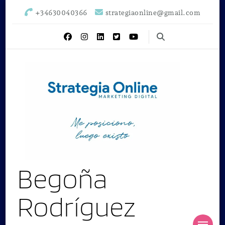
+34630040366
strategiaonline@gmail.com
Begoña
Rodríguez