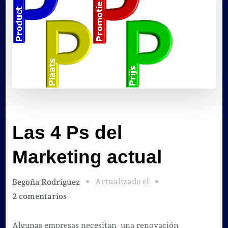
Las 4 Ps del
Marketing actual
Actualizado el
Begoña Rodríguez
en
2 comentarios
Las
4
Algunas empresas necesitan una renovación