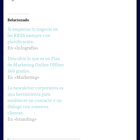
Relacionado
Si empiezas tu negocio en
las RRSS siempre con
planificación.
En «Infografia»
Descubre lo que es un Plan
de Marketing Online Offline
360 grados.
En «Marketing»
La newsletter corporativa es
una herramienta para
establecer un contacto y un
diálogo con nuestros
clientes.
En «branding»